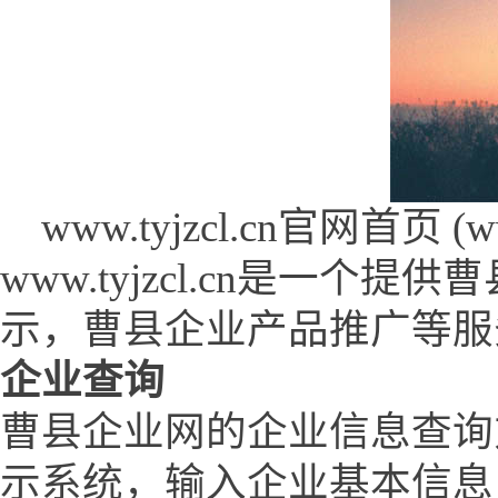
www.tyjzcl.cn官网首页 (www.
www.tyjzcl.cn是一
示，曹县企业产品推广等服
企业查询
曹县企业网的企业信息查询
示系统，输入企业基本信息