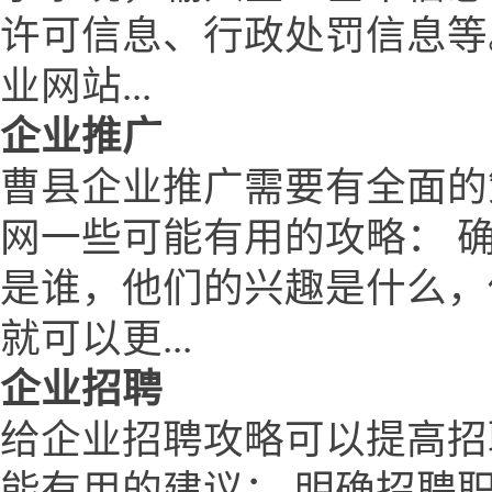
许可信息、行政处罚信息等
业网站...
企业推广
曹县企业推广需要有全面的
网一些可能有用的攻略： 
是谁，他们的兴趣是什么，
就可以更...
企业招聘
给企业招聘攻略可以提高招
能有用的建议： 明确招聘